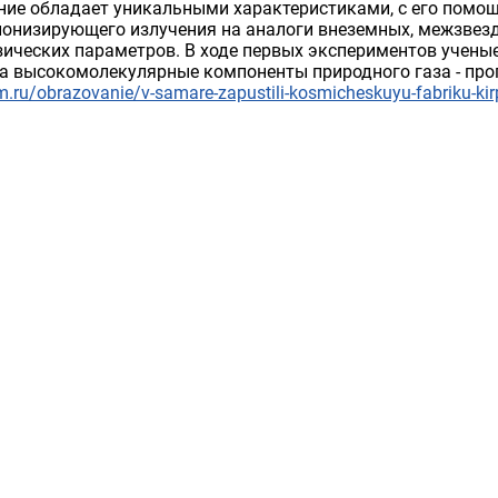
ние обладает уникальными характеристиками, с его пом
ионизирующего излучения на аналоги внеземных, межзвез
зических параметров. В ходе первых экспериментов учены
а высокомолекулярные компоненты природного газа - проп
.ru/obrazovanie/v-samare-zapustili-kosmicheskuyu-fabriku-kir