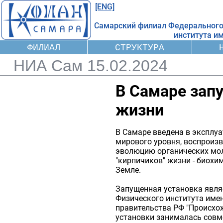
[ENG]
Самарский филиал Федерального
института
им
ФИЛИАЛ
СТРУКТУРА
НИА Сам 15.02.2024
В Самаре зап
жизни
В Самаре введена в эксплу
мирового уровня, воспроиз
эволюцию органических моле
"кирпичиков" жизни - биохи
Земле.
Запущенная установка явл
Физического института имен
правительства РФ "Происхо
установки занималась совм