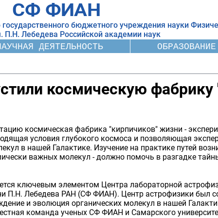
СФ ФИАН
 государственного бюджетного учреждения науки Физиче
. П.Н. Лебедева
Российской академии наук
НАУЧНАЯ ДЕЯТЕЛЬНОСТЬ
ОБРАЗОВАНИЕ
устили космическую фабрику 
атацию космическая фабрика "кирпичиков" жизни - экспер
водящая условия глубокого космоса и позволяющая экспе
кул в нашей Галактике. Изучение на практике путей возн
мически важных молекул - должно помочь в разгадке тай
яется ключевым элементом Центра лабораторной астрофи
и П.Н. Лебедева РАН (СФ ФИАН). Центр астрофизики был с
ждение и эволюция органических молекул в нашей Галакти
естная команда ученых СФ ФИАН и Самарского университе