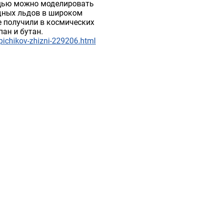
ощью можно моделировать
дных льдов в широком
е получили в космических
ан и бутан.
pichikov-zhizni-229206.html