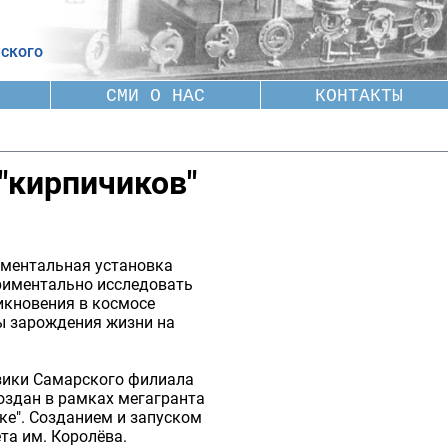
ского
СМИ О НАС
КОНТАКТЫ
"кирпичиков"
иментальная установка
риментально исследовать
икновения в космосе
ны зарождения жизни на
зики Самарского филиала
оздан в рамках мегагранта
ке". Созданием и запуском
та им. Королёва.